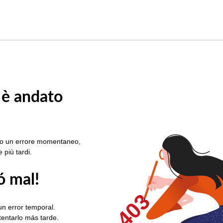
 è andato
rato un errore momentaneo,
e più tardi.
ó mal!
403
un error temporal.
ntentarlo más tarde.